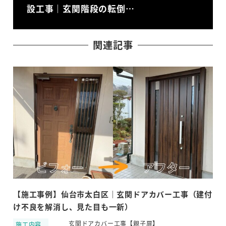
設工事｜玄関階段の転倒…
関連記事
【施工事例】仙台市太白区｜玄関ドアカバー工事（建付
仙
け不良を解消し、見た目も一新）
障
玄関ドアカバー工事【親子扉】
施工内容
施