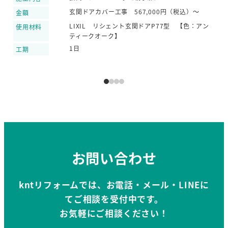
玄関ドアカバー工事 567,000円（税込）～
金額
金
LIXIL リシェント玄関ドアP77型 【色：アン
使用材料
使
ティークオーク】
1日
工期
工
お問い合わせ
kntリフォームでは、お電話・メール・LINEに
てご相談を受付中です。
お気軽にご相談ください！