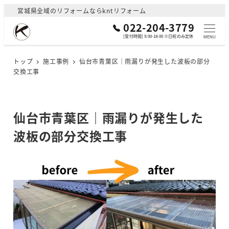
メ
宮城県全域のリフォームならkntリフォーム
イ
022-204-3779
ン
[受付時間] 9:00-18:00 ※日祝のみ定休
MENU
コ
ン
トップ
施工事例
仙台市青葉区｜雨漏りが発生した波板の部分
交換工事
テ
ン
ツ
へ
仙台市青葉区｜雨漏りが発生した
移
波板の部分交換工事
動