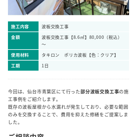
施工内容
波板交換工事
金額
波板交換工事【8.6㎡】80,000（税込）
～
使用材料
タキロン ポリカ波板【色：クリア】
工期
1日
今回は、仙台市青葉区にて行った
部分波板交換工事
の施
工事例をご紹介します。
既存の波板屋根から水漏れが発生しており、必要な範囲
のみを交換することで、費用を抑えた修繕をご提案しま
した。
ご相談内容