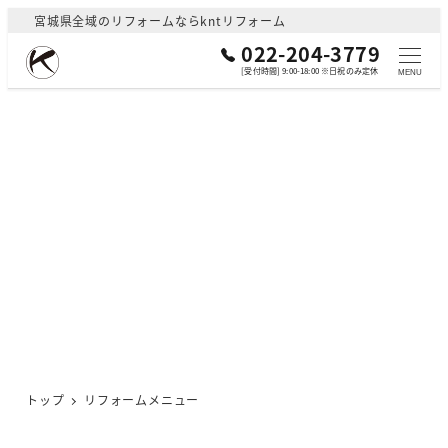
メ
宮城県全域のリフォームならkntリフォーム
イ
022-204-3779
ン
[受付時間] 9:00-18:00 ※日祝のみ定休
MENU
コ
ン
テ
ン
ツ
リフォームメニュー
へ
移
動
トップ
リフォームメニュー