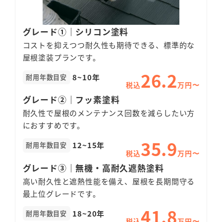
グレード①｜シリコン塗料
コストを抑えつつ耐久性も期待できる、標準的な
屋根塗装プランです。
26.2
8~10年
耐用年数目安
税込
万円〜
グレード②｜
フッ素塗料
耐久性で屋根のメンテナンス回数を減らしたい方
におすすめです。
35.9
12~15年
耐用年数目安
税込
万円〜
グレード③｜
無機・高耐久遮熱塗料
高い耐久性と遮熱性能を備え、屋根を長期間守る
最上位グレードです。
41.8
18~20年
耐用年数目安
税込
万円〜