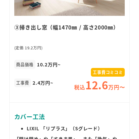
③掃き出し窓（幅1470㎜ / 高さ2000㎜）
(定価 19.2万円)
10.2万円~
商品価格
工事費コミコミ
12.6
2.4万円~
工事費
税込
万円〜
カバー工法
LIXIL 「リプラス」（Sグレード）
「開け閉め」や「すきま風」、また「換気」や