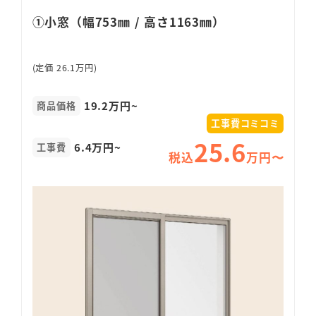
①小窓（幅753㎜ / 高さ1163㎜）
(定価 26.1万円)
19.2万円~
商品価格
工事費コミコミ
25.6
6.4万円~
工事費
税込
万円〜