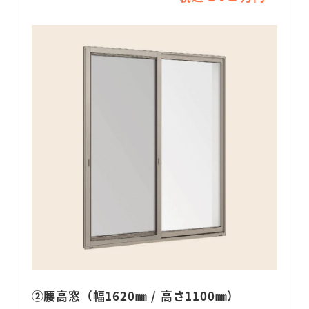
②腰高窓（幅1620㎜ / 高さ1100㎜）