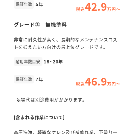
42.9
5年
保証年数
税込
万円〜
グレード③｜無機塗料
非常に耐久性が高く、長期的なメンテナンスコス
トを抑えたい方向けの最上位グレードです。
18~20年
耐用年数目安
46.9
7年
保証年数
税込
万円〜
足場代は別途費用がかかります。
[含まれる作業について]
高圧洗浄、軽微なケレン及び補修作業、下塗り一