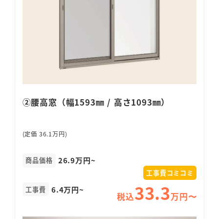
②腰高窓（幅1593㎜ / 高さ1093㎜）
(定価 36.1万円)
26.9万円~
商品価格
工事費コミコミ
33.3
6.4万円~
工事費
税込
万円〜