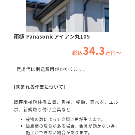
雨樋 Panasonicアイアン丸105
34.3
税込
万円〜
足場代は別途費用がかかります。
[含まれる作業について]
既存雨樋解体撤去費、軒樋、竪樋、集水器、エル
ボ、新規取り付け金具など
役物の数によって金額に差が生じます。
破風板の腐食がある場合、金具が効かない為、
施工ができない場合があります。