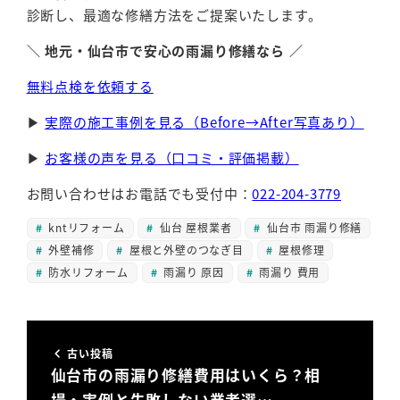
診断し、最適な修繕方法をご提案いたします。
＼ 地元・仙台市で安心の雨漏り修繕なら ／
無料点検を依頼する
▶
実際の施工事例を見る（Before→After写真あり）
▶
お客様の声を見る（口コミ・評価掲載）
お問い合わせはお電話でも受付中：
022-204-3779
kntリフォーム
仙台 屋根業者
仙台市 雨漏り修繕
外壁補修
屋根と外壁のつなぎ目
屋根修理
防水リフォーム
雨漏り 原因
雨漏り 費用
古い投稿
仙台市の雨漏り修繕費用はいくら？相
場・実例と失敗しない業者選…