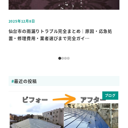
2025年12月8日
202
投稿日
投稿
仙台市の雨漏りトラブル完全まとめ｜原因・応急処
仙
置・修理費用・業者選びまで完全ガイ…
す
最近の投稿
ブログ