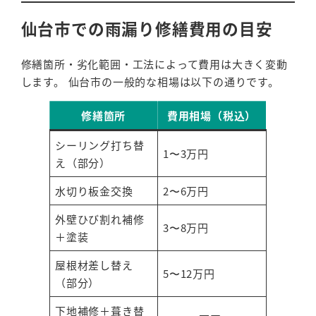
仙台市での雨漏り修繕費用の目安
修繕箇所・劣化範囲・工法によって費用は大きく変動
します。 仙台市の一般的な相場は以下の通りです。
修繕箇所
費用相場（税込）
シーリング打ち替
1〜3万円
え（部分）
水切り板金交換
2〜6万円
外壁ひび割れ補修
3〜8万円
＋塗装
屋根材差し替え
5〜12万円
（部分）
下地補修＋葺き替