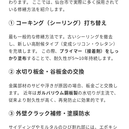
わります。 ここでは、仙台市で実際に多く採用されて
いる修繕方法を紹介します。
① コーキング（シーリング）打ち替え
最も一般的な修繕方法です。古いシーリングを撤去
し、新しい高耐候タイプ（変成シリコン・ウレタン）
を充填します。 この際、
プライマー（接着剤）をしっ
かり塗布
することで、耐久性が5〜10年持続します。
② 水切り板金・谷板金の交換
金属部材のサビや浮きが原因の場合、板金ごと交換し
ます。 近年は
ガルバリウム鋼板製
の水切りが主流で、
従来より耐久性が高く、再発防止に効果的です。
③ 外壁クラック補修・塗膜防水
サイディングやモルタルのひび割れ部には、エポキシ