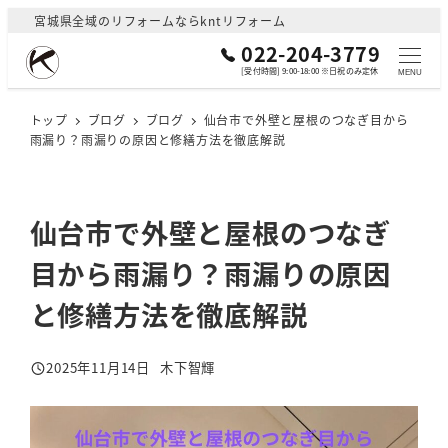
メ
宮城県全域のリフォームならkntリフォーム
イ
022-204-3779
ン
[受付時間] 9:00-18:00 ※日祝のみ定休
MENU
コ
ン
トップ
ブログ
ブログ
仙台市で外壁と屋根のつなぎ目から
雨漏り？雨漏りの原因と修繕方法を徹底解説
テ
ン
ツ
へ
仙台市で外壁と屋根のつなぎ
移
目から雨漏り？雨漏りの原因
動
と修繕方法を徹底解説
2025年11月14日
木下智輝
投稿日
著
者