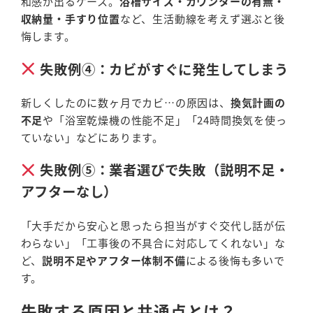
和感が出るケース。
浴槽サイズ・カウンターの有無・
収納量・手すり位置
など、生活動線を考えず選ぶと後
悔します。
失敗例④：カビがすぐに発生してしまう
新しくしたのに数ヶ月でカビ…の原因は、
換気計画の
不足
や「浴室乾燥機の性能不足」「24時間換気を使っ
ていない」などにあります。
失敗例⑤：業者選びで失敗（説明不足・
アフターなし）
「大手だから安心と思ったら担当がすぐ交代し話が伝
わらない」「工事後の不具合に対応してくれない」な
ど、
説明不足やアフター体制不備
による後悔も多いで
す。
失敗する原因と共通点とは？