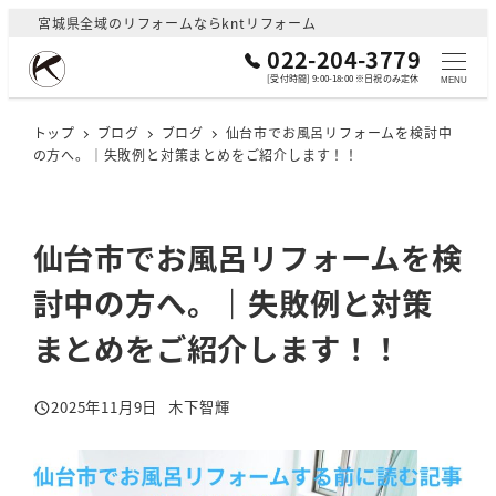
メ
宮城県全域のリフォームならkntリフォーム
イ
022-204-3779
ン
[受付時間] 9:00-18:00 ※日祝のみ定休
MENU
コ
ン
トップ
ブログ
ブログ
仙台市でお風呂リフォームを検討中
の方へ。｜失敗例と対策まとめをご紹介します！！
テ
ン
ツ
へ
仙台市でお風呂リフォームを検
移
討中の方へ。｜失敗例と対策
動
まとめをご紹介します！！
2025年11月9日
木下智輝
投稿日
著
者