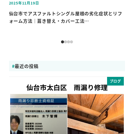
2025年11月19日
202
投稿日
投稿
仙台市でアスファルトシングル屋根の劣化症状とリフ
仙
ォーム方法｜葺き替え・カバー工法…
ない
最近の投稿
ブログ