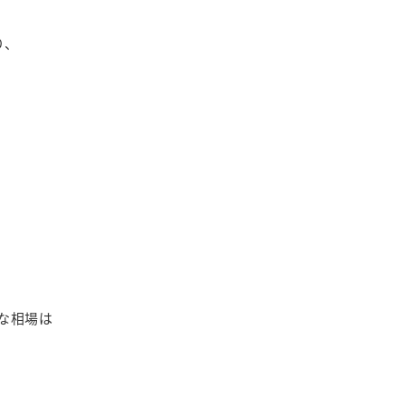
り、
な相場は