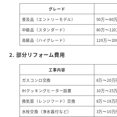
グレード
普及品（エントリーモデル）
50万〜80
中級品（スタンダード）
80万〜12
高級品（ハイグレード）
120万〜2
2. 部分リフォーム費用
工事内容
ガスコンロ交換
8万〜20万
IHクッキングヒーター設置
10万〜25
換気扇（レンジフード）交換
8万〜18万
水栓交換（浄水器付など）
3万〜10万