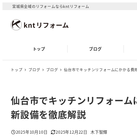
メ
宮城県全域のリフォームならkntリフォーム
イ
ン
コ
ン
テ
トップ
ブログ
ン
ツ
へ
トップ
ブログ
ブログ
仙台市でキッチンリフォームにかかる費
移
動
仙台市でキッチンリフォーム
新設備を徹底解説
2025年10月10日
2025年12月22日
木下智輝
投稿日
更新日
著