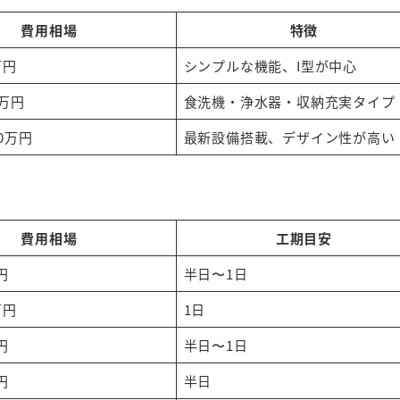
費用相場
特徴
万円
シンプルな機能、I型が中心
0万円
食洗機・浄水器・収納充実タイプ
00万円
最新設備搭載、デザイン性が高い
費用相場
工期目安
円
半日〜1日
万円
1日
円
半日〜1日
円
半日