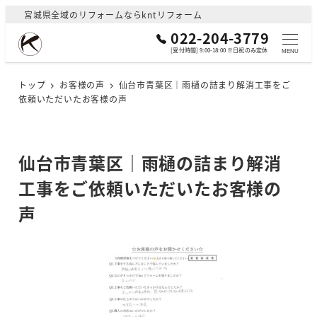
メ
宮城県全域のリフォームならkntリフォーム
イ
022-204-3779
ン
[受付時間] 9:00-18:00 ※日祝のみ定休
MENU
コ
ン
トップ
お客様の声
仙台市青葉区｜雨樋の詰まり解消工事をご
依頼いただいたお客様の声
テ
ン
ツ
へ
仙台市青葉区｜雨樋の詰まり解消
移
工事をご依頼いただいたお客様の
動
声