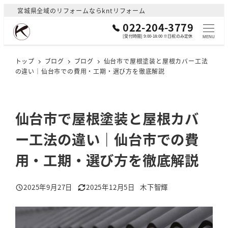
メ
宮城県全域のリフォームならkntリフォーム
イ
022-204-3779
ン
[受付時間] 9:00-18:00 ※日祝のみ定休
MENU
コ
ン
トップ
ブログ
ブログ
仙台市で屋根塗装と屋根カバー工法
の違い｜仙台市での費用・工期・選び方を徹底解説
テ
ン
ツ
へ
仙台市で屋根塗装と屋根カバ
移
ー工法の違い｜仙台市での費
動
用・工期・選び方を徹底解説
2025年9月27日
2025年12月5日
木下智輝
投稿日
更新日
著
者