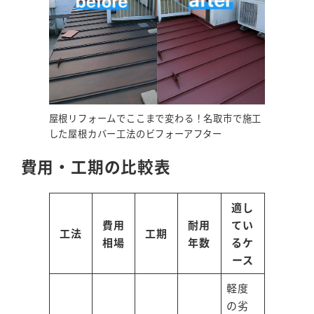
屋根リフォームでここまで変わる！名取市で施工
した屋根カバー工法のビフォーアフター
費用・工期の比較表
適し
費用
耐用
てい
工法
工期
相場
年数
るケ
ース
軽度
の劣