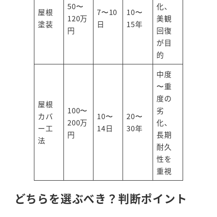
50〜
化、
屋根
7〜10
10〜
120万
美観
塗装
日
15年
円
回復
が目
的
中度
〜重
度の
屋根
100〜
劣
カバ
10〜
20〜
200万
化、
ー工
14日
30年
円
長期
法
耐久
性を
重視
どちらを選ぶべき？判断ポイント