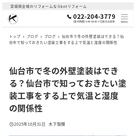
メ
宮城県全域のリフォームならkntリフォーム
イ
022-204-3779
ン
[受付時間] 9:00-18:00 ※日祝のみ定休
MENU
コ
ン
トップ
ブログ
ブログ
仙台市で冬の外壁塗装はできる？仙
台市で知っておきたい塗装工事をする上で気温と湿度の関係性
テ
ン
ツ
へ
仙台市で冬の外壁塗装はでき
移
る？仙台市で知っておきたい塗
動
装工事をする上で気温と湿度
の関係性
2025年10月31日
木下智輝
投稿日
著
者