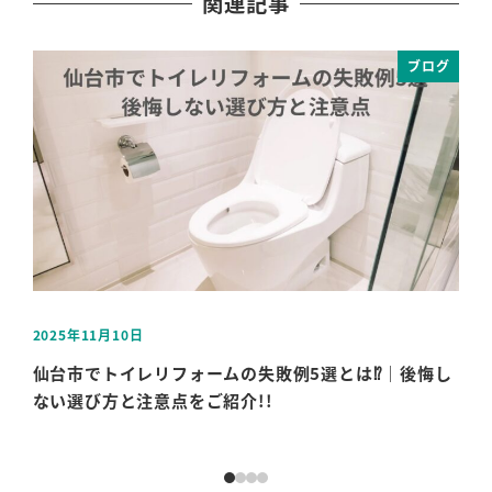
関連記事
ブログ
2025年11月10日
202
投稿日
投稿
仙台市でトイレリフォームの失敗例5選とは⁉｜後悔し
仙
ない選び方と注意点をご紹介!!
工