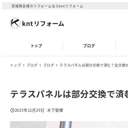
メ
宮城県全域のリフォームならkntリフォーム
イ
ン
コ
ン
テ
トップ
ブログ
ン
ツ
へ
トップ
ブログ
ブログ
テラスパネルは部分交換で済む？全交換
移
動
テラスパネルは部分交換で済
2025年12月29日
木下智輝
投稿日
著
者