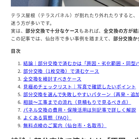
テラス屋根（テラスパネル）が割れたり外れたりすると、
迷う方が多いです。
実は、
部分交換で十分なケース
もあれば、
全交換の方が結
この記事では、仙台市で多い事例を踏まえて、
部分交換か
目次
結論｜部分交換で済むかは「原因・劣化範囲・同型
部分交換（1枚交換）で済むケース
全交換を検討すべきケース
見極めチェックリスト｜写真で確認したいポイント
部分交換を選んで失敗しやすいパターン（再発・追
相談〜工事までの流れ（見積もりで見るべき点）
パネル交換の費用・保険活用は別記事で詳しく解説
よくある質問（FAQ）
無料点検のご案内（仙台市・名取市）