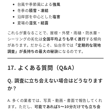
台風や季節風による
強風
冬季の
積雪・凍結
沿岸部を中心とした
塩害
夏場の
湿気・結露
これらが重なることで、屋根・外壁・雨樋・防水層・
シーリングの劣化は
全国平均よりも早く進行
する傾向
があります。だからこそ、仙台市では
「定期的な現地
調査」が長持ちの最大の秘訣
になるのです。
17. よくある質問（Q&A）
Q. 調査に立ち会えない場合はどうなります
か？
A. 多くの業者では、写真・動画・書面で報告してくれ
ます。ただし、
可能であれば5〜10分だけでも立ち会