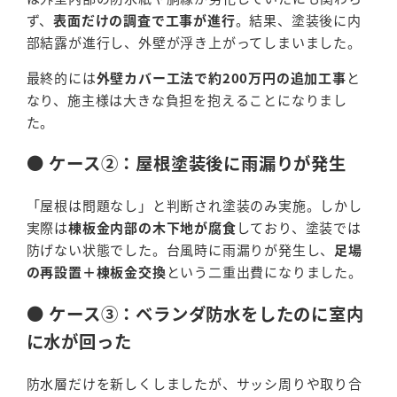
ず、
表面だけの調査で工事が進行
。結果、塗装後に内
部結露が進行し、外壁が浮き上がってしまいました。
最終的には
外壁カバー工法で約200万円の追加工事
と
なり、施主様は大きな負担を抱えることになりまし
た。
● ケース②：屋根塗装後に雨漏りが発生
「屋根は問題なし」と判断され塗装のみ実施。しかし
実際は
棟板金内部の木下地が腐食
しており、塗装では
防げない状態でした。台風時に雨漏りが発生し、
足場
の再設置＋棟板金交換
という二重出費になりました。
● ケース③：ベランダ防水をしたのに室内
に水が回った
防水層だけを新しくしましたが、サッシ周りや取り合