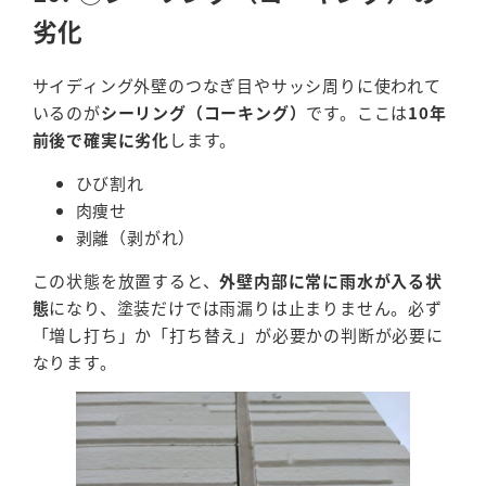
劣化
サイディング外壁のつなぎ目やサッシ周りに使われて
いるのが
シーリング（コーキング）
です。ここは
10年
前後で確実に劣化
します。
ひび割れ
肉痩せ
剥離（剥がれ）
この状態を放置すると、
外壁内部に常に雨水が入る状
態
になり、塗装だけでは雨漏りは止まりません。必ず
「増し打ち」か「打ち替え」が必要かの判断が必要に
なります。