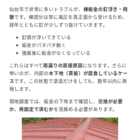
仙台市で非常に多いトラブルが、
棟板金の釘浮き・飛
散
です。棟部分は常に風圧を真正面から受けるため、
経年とともに釘が少しずつ抜けていきます。
釘頭が浮いてきている
板金がパタパタ動く
強風後に板金がなくなっている
これらはすべて
雨漏りの直接原因
になります。さらに
怖いのが、内部の
木下地（貫板）が腐食しているケー
ス
です。この状態で塗装だけをしても、数年以内に再
発します。
現地調査では、板金の下地まで確認し、
交換が必要
か、再固定で済むか
を見極める必要があります。