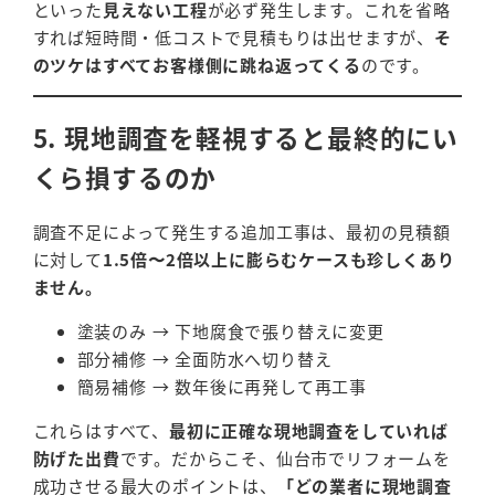
といった
見えない工程
が必ず発生します。これを省略
すれば短時間・低コストで見積もりは出せますが、
そ
のツケはすべてお客様側に跳ね返ってくる
のです。
5. 現地調査を軽視すると最終的にい
くら損するのか
調査不足によって発生する追加工事は、最初の見積額
に対して
1.5倍〜2倍以上に膨らむケースも珍しくあり
ません。
塗装のみ → 下地腐食で張り替えに変更
部分補修 → 全面防水へ切り替え
簡易補修 → 数年後に再発して再工事
これらはすべて、
最初に正確な現地調査をしていれば
防げた出費
です。だからこそ、仙台市でリフォームを
成功させる最大のポイントは、
「どの業者に現地調査