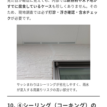
見た目が軽症に見えても、内部では
断熱材や木下地が
すでに腐食しているケース
も珍しくありません。その
ため、現地調査では必ず
打診・浮き確認・含水チェッ
ク
が必要です。
サッシまわりはシーリングが劣化しやすく、雨水
が浸入する雨漏りリスクの高い部分です。
10. ④シーリング（コーキング）の