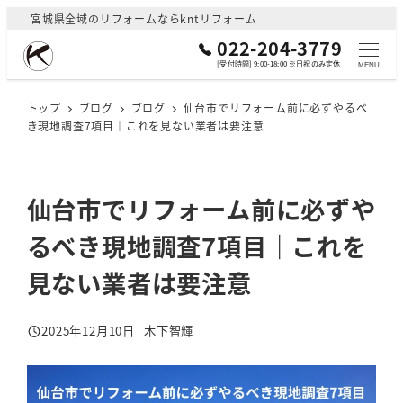
メ
宮城県全域のリフォームならkntリフォーム
イ
022-204-3779
ン
[受付時間] 9:00-18:00 ※日祝のみ定休
MENU
コ
ン
トップ
ブログ
ブログ
仙台市でリフォーム前に必ずやるべ
き現地調査7項目｜これを見ない業者は要注意
テ
ン
ツ
へ
仙台市でリフォーム前に必ずや
移
るべき現地調査7項目｜これを
動
見ない業者は要注意
2025年12月10日
木下智輝
投稿日
著
者