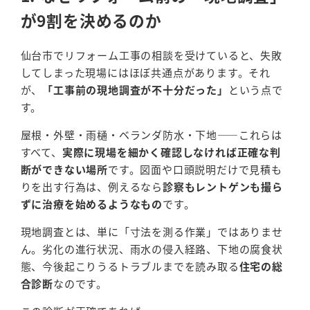
が9割を決めるのか
仙台市でリフォーム工事の相談を受けていると、失敗
してしまった現場にはほぼ共通点があります。それ
が、
「工事前の現地調査が不十分だった」
という点で
す。
屋根・外壁・雨樋・ベランダ防水・下地――これらは
すべて、
実際に現場を細かく確認しなければ正確な判
断ができない場所
です。図面や口頭説明だけで見積も
りを出す行為は、例えるなら
診察もレントゲンも撮ら
ずに治療を始めるようなもの
です。
現地調査とは、単に「寸法を測る作業」ではありませ
ん。劣化の進行状況、雨水の侵入経路、下地の腐食状
態、今後起こりうるトラブルまでを読み取る
住宅の総
合診断
なのです。