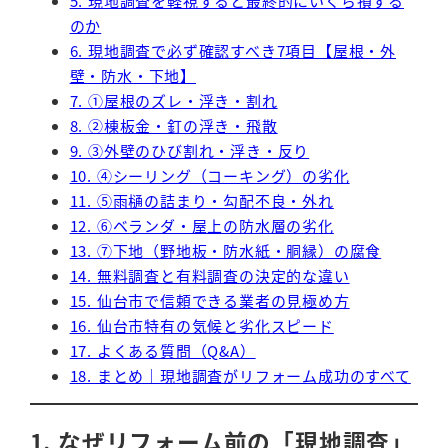
5. 現地調査を軽視すると最終的にいくら損する
のか
6. 現地調査で必ず確認すべき7項目【屋根・外
壁・防水・下地】
7. ①屋根のズレ・浮き・割れ
8. ②棟板金・釘の浮き・飛散
9. ③外壁のひび割れ・浮き・反り
10. ④シーリング（コーキング）の劣化
11. ⑤雨樋の詰まり・勾配不良・外れ
12. ⑥ベランダ・屋上の防水層の劣化
13. ⑦下地（野地板・防水紙・胴縁）の腐食
14. 無料調査と有料調査の決定的な違い
15. 仙台市で信頼できる業者の見極め方
16. 仙台市特有の気候と劣化スピード
17. よくある質問（Q&A）
18. まとめ｜現地調査がリフォーム成功のすべて
1. なぜリフォーム前の「現地調査」