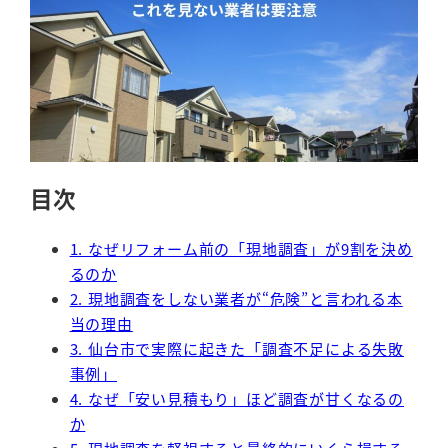
目次
1. なぜリフォーム前の「現地調査」が9割を決め
るのか
2. 現地調査をしない業者が“危険”と言われる本
当の理由
3. 仙台市で実際に起きた「調査不足による失敗
事例」
4. なぜ「安い見積もり」ほど調査が甘くなるの
か