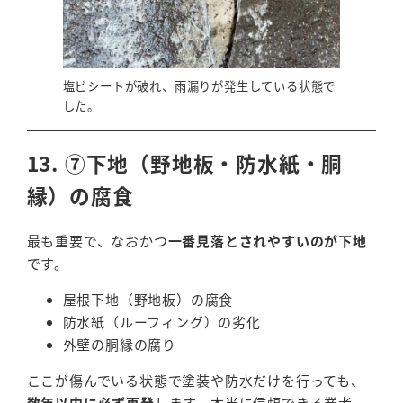
塩ビシートが破れ、雨漏りが発生している状態で
した。
13. ⑦下地（野地板・防水紙・胴
縁）の腐食
最も重要で、なおかつ
一番見落とされやすいのが下地
です。
屋根下地（野地板）の腐食
防水紙（ルーフィング）の劣化
外壁の胴縁の腐り
ここが傷んでいる状態で塗装や防水だけを行っても、
数年以内に必ず再発
します。本当に信頼できる業者