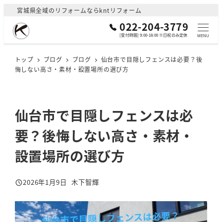
メ
宮城県全域のリフォームならkntリフォーム
イ
022-204-3779
ン
[受付時間] 9:00-18:00 ※日祝のみ定休
MENU
コ
ン
トップ
ブログ
ブログ
仙台市で目隠しフェンスは必要？後
悔しない高さ・素材・設置場所の選び方
テ
ン
ツ
へ
仙台市で目隠しフェンスは必
移
要？後悔しない高さ・素材・
動
設置場所の選び方
2026年1月9日
木下智輝
投稿日
著
者