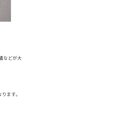
結
などが大
なります。