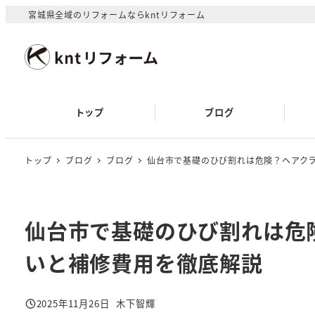
メ
宮城県全域のリフォームならkntリフォーム
イ
ン
コ
ン
テ
トップ
ブログ
ン
ツ
へ
トップ
ブログ
ブログ
仙台市で基礎のひび割れは危険？ヘアク
移
動
仙台市で基礎のひび割れは危
いと補修費用を徹底解説
2025年11月26日
木下智輝
投稿日
著