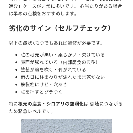
進む」
ケースが非常に多いです。 心当たりがある場合
は早めの点検をおすすめします。
劣化のサイン（セルフチェック）
以下の症状が1つでもあれば補修が必要です。
柱の根元が黒い・柔らかい・欠けている
表面が膨れている（内部腐食の典型）
塗装が粉を吹く・剥がれている
雨の日に柱まわりが濡れたまま乾かない
鉄製柱にサビ・穴あき
柱を押すとグラつく
特に
根元の腐食・シロアリの空洞化
は 倒壊につながる
ため緊急レベルです。