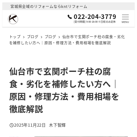
メ
宮城県全域のリフォームならkntリフォーム
イ
022-204-3779
ン
[受付時間] 9:00-18:00 ※日祝のみ定休
MENU
コ
ン
トップ
ブログ
ブログ
仙台市で玄関ポーチ柱の腐食・劣化
を補修したい方へ｜原因・修理方法・費用相場を徹底解説
テ
ン
ツ
へ
仙台市で玄関ポーチ柱の腐
移
食・劣化を補修したい方へ｜
動
原因・修理方法・費用相場を
徹底解説
2025年11月22日
木下智輝
投稿日
著
者