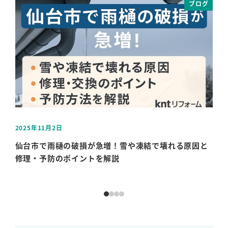
ブログ
2025年11月2日
202
投稿日
投稿
仙台市で雨樋の破損が急増！雪や凍結で壊れる原因と
屋
修理・予防のポイントを解説
期