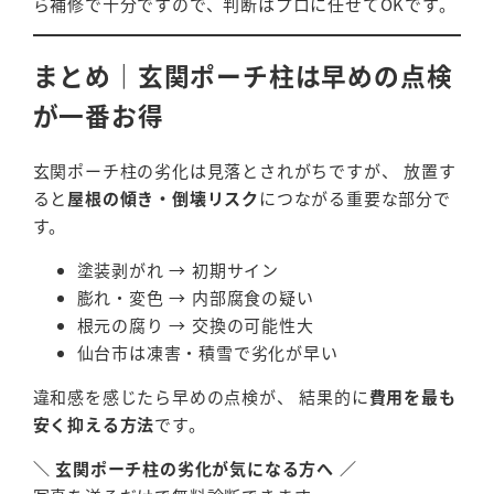
ら補修で十分ですので、判断はプロに任せてOKです。
まとめ｜玄関ポーチ柱は早めの点検
が一番お得
玄関ポーチ柱の劣化は見落とされがちですが、 放置す
ると
屋根の傾き・倒壊リスク
につながる重要な部分で
す。
塗装剥がれ → 初期サイン
膨れ・変色 → 内部腐食の疑い
根元の腐り → 交換の可能性大
仙台市は凍害・積雪で劣化が早い
違和感を感じたら早めの点検が、 結果的に
費用を最も
安く抑える方法
です。
＼ 玄関ポーチ柱の劣化が気になる方へ ／