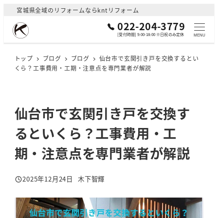
メ
宮城県全域のリフォームならkntリフォーム
イ
022-204-3779
ン
[受付時間] 9:00-18:00 ※日祝のみ定休
MENU
コ
ン
トップ
ブログ
ブログ
仙台市で玄関引き戸を交換するとい
くら？工事費用・工期・注意点を専門業者が解説
テ
ン
ツ
へ
仙台市で玄関引き戸を交換す
移
るといくら？工事費用・工
動
期・注意点を専門業者が解説
2025年12月24日
木下智輝
投稿日
著
者