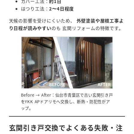
カバー工法：
約1日
はつり工法：
2〜4日程度
天候の影響を受けにくいため、
外壁塗装や屋根工事よ
り日程が読みやすい
のも 玄関リフォームの特徴です。
Before → After：仙台市青葉区で古い玄関引き戸
をYKK APドアリモへ交換し、断熱・防犯性がア
ップ。
玄関引き戸交換でよくある失敗・注