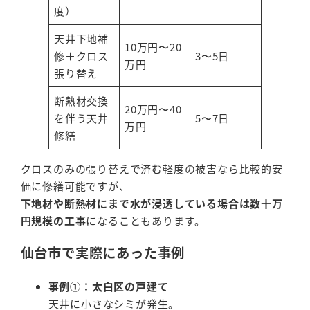
度）
天井下地補
10万円〜20
修＋クロス
3〜5日
万円
張り替え
断熱材交換
20万円〜40
を伴う天井
5〜7日
万円
修繕
クロスのみの張り替えで済む軽度の被害なら比較的安
価に修繕可能ですが、
下地材や断熱材にまで水が浸透している場合は数十万
円規模の工事
になることもあります。
仙台市で実際にあった事例
事例①：太白区の戸建て
天井に小さなシミが発生。