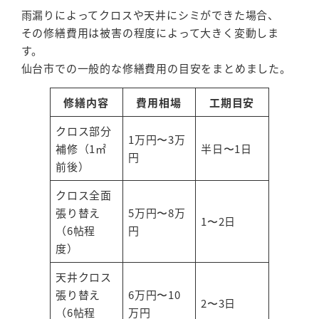
雨漏りによってクロスや天井にシミができた場合、
その修繕費用は被害の程度によって大きく変動しま
す。
仙台市での一般的な修繕費用の目安をまとめました。
修繕内容
費用相場
工期目安
クロス部分
1万円〜3万
補修（1㎡
半日〜1日
円
前後）
クロス全面
張り替え
5万円〜8万
1〜2日
（6帖程
円
度）
天井クロス
張り替え
6万円〜10
2〜3日
（6帖程
万円