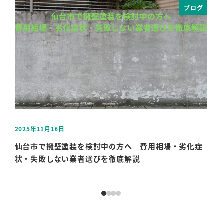
ブログ
2025年11月16日
202
投稿日
投稿
仙台市で擁壁塗装を検討中の方へ｜費用相場・劣化症
屋
状・失敗しない業者選びを徹底解説
雨