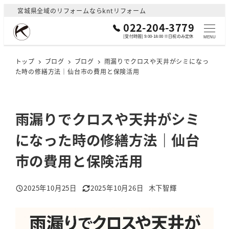
メ
宮城県全域のリフォームならkntリフォーム
イ
022-204-3779
ン
[受付時間] 9:00-18:00 ※日祝のみ定休
MENU
コ
ン
トップ
ブログ
ブログ
雨漏りでクロスや天井がシミになっ
た時の修繕方法｜仙台市の費用と保険活用
テ
ン
ツ
へ
雨漏りでクロスや天井がシミ
移
になった時の修繕方法｜仙台
動
市の費用と保険活用
2025年10月25日
2025年10月26日
木下智輝
投稿日
更新日
著
者