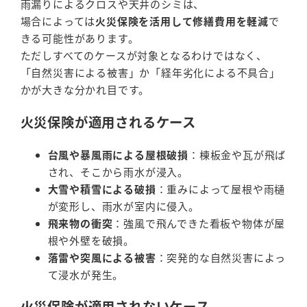
雨漏りによるクロスや天井のシミは、
場合によっては
火災保険を活用して修繕費用を軽減
で
きる可能性があります。
ただしすべてのケースが対象となるわけではなく、
「自然災害による被害」か「経年劣化による不具合」
かが大きな分かれ目です。
火災保険が適用されるケース
台風や暴風雨による屋根破損
：棟板金や瓦が飛ば
され、そこから雨水が浸入。
大雪や積雪による破損
：重みによって屋根や雨樋
が変形し、雨水が室内に侵入。
飛来物の衝突
：強風で飛んできた看板や物体が屋
根や外壁を破損。
落雷や突風による被害
：突発的な自然災害によっ
て浸水が発生。
火災保険が適用されないケース