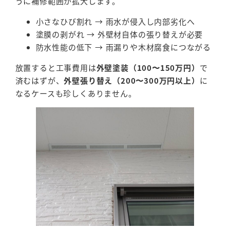
うに補修範囲が拡大します。
小さなひび割れ → 雨水が侵入し内部劣化へ
塗膜の剥がれ → 外壁材自体の張り替えが必要
防水性能の低下 → 雨漏りや木材腐食につながる
放置すると工事費用は
外壁塗装（100〜150万円）
で
済むはずが、
外壁張り替え（200〜300万円以上）
に
なるケースも珍しくありません。