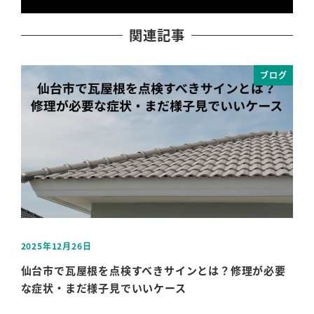
関連記事
ブログ
2025年12月26日
202
投稿日
投稿
仙台市で瓦屋根を点検すべきサインとは？修理が必要
仙
な症状・まだ様子見でいいケース
意