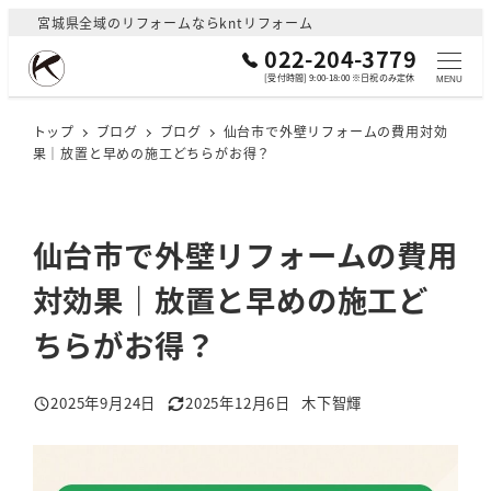
メ
宮城県全域のリフォームならkntリフォーム
イ
022-204-3779
ン
[受付時間] 9:00-18:00 ※日祝のみ定休
MENU
コ
ン
トップ
ブログ
ブログ
仙台市で外壁リフォームの費用対効
果｜放置と早めの施工どちらがお得？
テ
ン
ツ
へ
仙台市で外壁リフォームの費用
移
対効果｜放置と早めの施工ど
動
ちらがお得？
2025年9月24日
2025年12月6日
木下智輝
投稿日
更新日
著
者