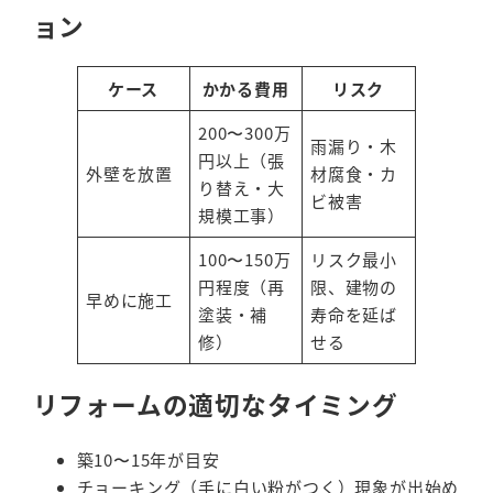
ョン
ケース
かかる費用
リスク
200〜300万
雨漏り・木
円以上（張
外壁を放置
材腐食・カ
り替え・大
ビ被害
規模工事）
100〜150万
リスク最小
円程度（再
限、建物の
早めに施工
塗装・補
寿命を延ば
修）
せる
リフォームの適切なタイミング
築10〜15年が目安
チョーキング（手に白い粉がつく）現象が出始め