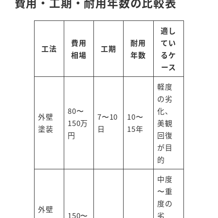
費用・工期・耐用年数の比較表
適し
費用
耐用
てい
工法
工期
相場
年数
るケ
ース
軽度
の劣
80〜
化、
外壁
7〜10
10〜
150万
美観
塗装
日
15年
円
回復
が目
的
中度
〜重
度の
外壁
150〜
劣