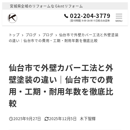
メ
宮城県全域のリフォームならkntリフォーム
イ
022-204-3779
ン
[受付時間] 9:00-18:00 ※日祝のみ定休
MENU
コ
ン
トップ
ブログ
ブログ
仙台市で外壁カバー工法と外壁塗装
の違い｜仙台市での費用・工期・耐用年数を徹底比較
テ
ン
ツ
へ
仙台市で外壁カバー工法と外
移
壁塗装の違い｜仙台市での費
動
用・工期・耐用年数を徹底比
較
2025年9月27日
2025年12月5日
木下智輝
投稿日
更新日
著
者