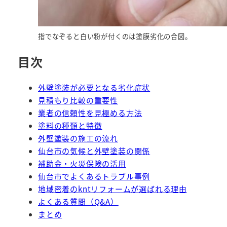
指でなぞると白い粉が付くのは塗膜劣化の合図。
目次
外壁塗装が必要となる劣化症状
見積もり比較の重要性
業者の信頼性を見極める方法
塗料の種類と特徴
外壁塗装の施工の流れ
仙台市の気候と外壁塗装の関係
補助金・火災保険の活用
仙台市でよくあるトラブル事例
地域密着のkntリフォームが選ばれる理由
よくある質問（Q&A）
まとめ