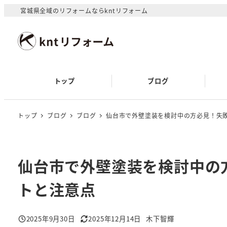
メ
宮城県全域のリフォームならkntリフォーム
イ
ン
コ
ン
テ
トップ
ブログ
ン
ツ
へ
トップ
ブログ
ブログ
仙台市で外壁塗装を検討中の方必見！失
移
動
仙台市で外壁塗装を検討中の
トと注意点
2025年9月30日
2025年12月14日
木下智輝
投稿日
更新日
著