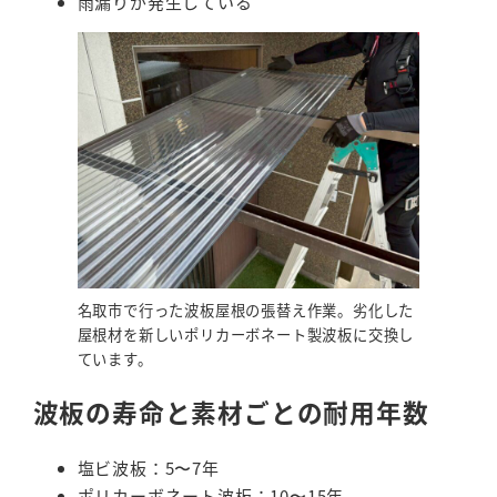
雨漏りが発生している
名取市で行った波板屋根の張替え作業。劣化した
屋根材を新しいポリカーボネート製波板に交換し
ています。
波板の寿命と素材ごとの耐用年数
塩ビ波板：5〜7年
ポリカーボネート波板：10〜15年