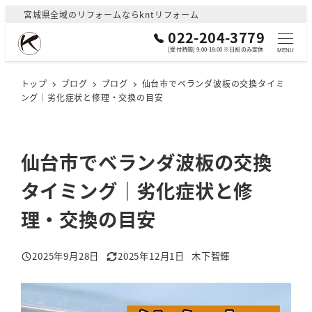
メ
宮城県全域のリフォームならkntリフォーム
イ
022-204-3779
ン
[受付時間] 9:00-18:00 ※日祝のみ定休
MENU
コ
ン
トップ
ブログ
ブログ
仙台市でベランダ波板の交換タイミ
ング｜劣化症状と修理・交換の目安
テ
ン
ツ
へ
仙台市でベランダ波板の交換
移
タイミング｜劣化症状と修
動
理・交換の目安
2025年9月28日
2025年12月1日
木下智輝
投稿日
更新日
著
者