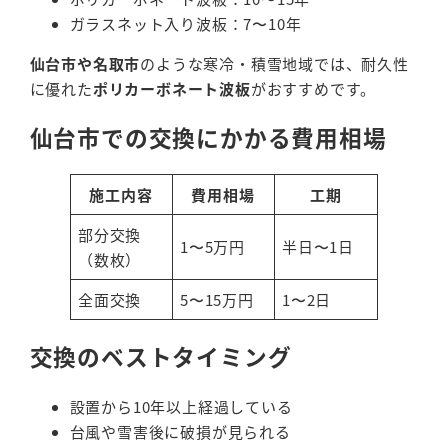
ガラスネット入り波板：7〜10年
仙台市や名取市
のような寒冷・積雪地域では、耐久性
に優れた
ポリカーボネート波板
がおすすめです。
仙台市での交換にかかる費用相場
施工内容
費用相場
工期
部分交換
1〜5万円
半日〜1日
（数枚）
全面交換
5〜15万円
1〜2日
交換のベストタイミング
設置から10年以上経過している
台風や雪害後に破損が見られる